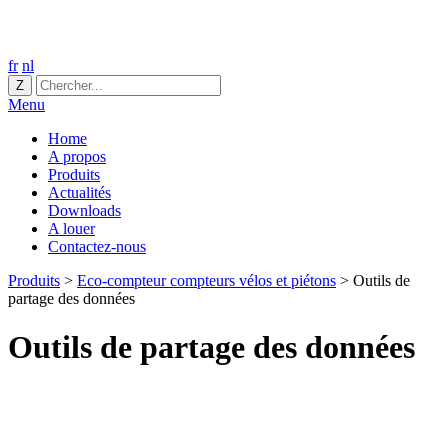
fr
nl
Menu
Home
A propos
Produits
Actualités
Downloads
A louer
Contactez-nous
Produits
>
Eco-compteur compteurs vélos et piétons
>
Outils de
partage des données
Outils de partage des données