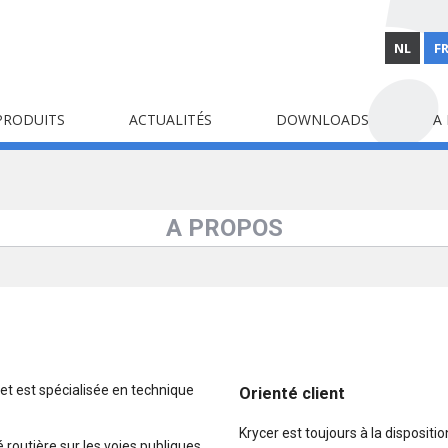
NL
F
PRODUITS
ACTUALITÉS
DOWNLOADS
A
A PROPOS
 et est spécialisée en technique
Orienté client
Krycer est toujours à la dispositi
 routière sur les voies publiques,