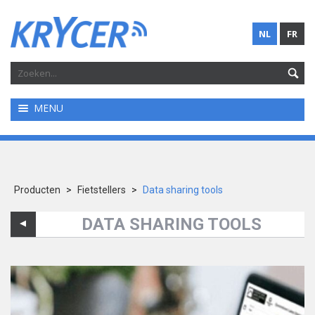
NL
FR
MENU
Producten
>
Fietstellers
>
Data sharing tools
DATA SHARING TOOLS