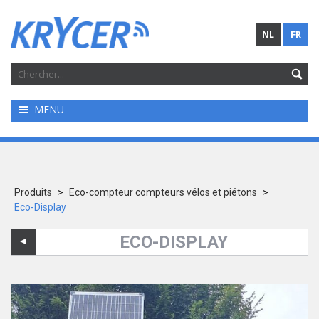
NL
FR
MENU
Produits
>
Eco-compteur compteurs vélos et piétons
>
Eco-Display
ECO-DISPLAY