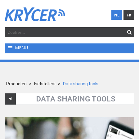
NL
FR
MENU
Producten
>
Fietstellers
>
Data sharing tools
DATA SHARING TOOLS