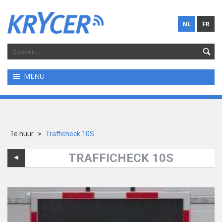
NL
FR
MENU
Te huur
>
Trafficheck 10S
TRAFFICHECK 10S