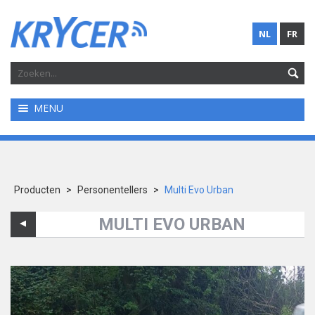
NL
FR
MENU
Producten
>
Personentellers
>
Multi Evo Urban
MULTI EVO URBAN