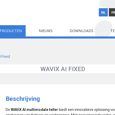
NL
F
PRODUCTEN
NIEUWS
DOWNLOADS
TE
 Fixed
WAVIX AI FIXED
Beschrijving
De
WAViX AI multimodale teller
biedt een innovatieve oplossing vo
analyseren van fietsers en voetgangers. Met geavanceerde radar- e