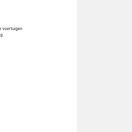
e voertuigen
ng