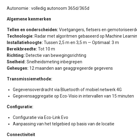
Autonomie : volledig autonoom 365d/365d
Algemene kenmerken
Tellen en onderscheiden:
Voetgangers, fietsers en gemotoriseerd
Technologie:
Radar met algoritmen gebaseerd op Machine Learni
Installatiehoogte:
Tussen 2,5 m en 3,5 m — Optimaal: 3 m
Bereikbreedte:
Tot 10 m
Richting:
Detectie van bewegingsrichting
Snelheid:
Snelheidsmeting inbegrepen
Geheugen:
12 maanden aan geaggregeerde gegevens
Transmissiemethode:
Gegevensoverdracht via Bluetooth of mobiel netwerk 4G
Gegevensaggregatie op Eco-Visio in intervallen van 15 minuten
Configuratie:
Configuratie via Eco-Link Evo
Aanpassing van het telgebied op basis van de locatie
Connectiviteit