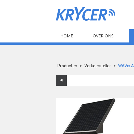
HOME
OVER ONS
Producten
>
Verkeersteller
>
WAVix AI