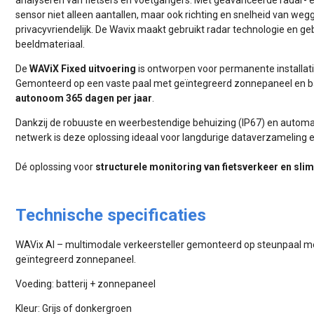
sensor niet alleen aantallen, maar ook richting en snelheid van wegg
privacyvriendelijk. De Wavix maakt gebruikt radar technologie en g
beeldmateriaal.
De
WAViX Fixed uitvoering
is ontworpen voor permanente installati
Gemonteerd op een vaste paal met geïntegreerd zonnepaneel en batt
autonoom 365 dagen per jaar
.
Dankzij de robuuste en weerbestendige behuizing (IP67) en automa
netwerk is deze oplossing ideaal voor langdurige dataverzameling e
Dé oplossing voor
structurele monitoring van fietsverkeer en sli
Technische specificaties
WAVix AI – multimodale verkeersteller gemonteerd op steunpaal me
geïntegreerd zonnepaneel.
Voeding: batterij + zonnepaneel
Kleur: Grijs of donkergroen