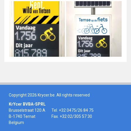
Copyright 2026 Krycer.be. All rights reserved
KrYcer BVBA-SPRL
Brusselstraat 120 A
Tel. +32 0475/26 84 75
B-1740 Ternat
Fax. +32 02/305 57 30
Belgium