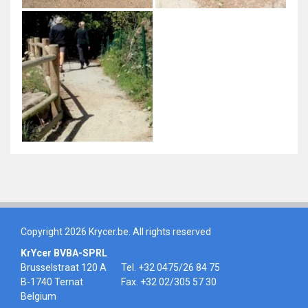
Copyright 2026 Krycer.be. All rights reserved
KrYcer BVBA-SPRL
Brusselstraat 120 A
Tel. +32 0475/26 84 75
B-1740 Ternat
Fax. +32 02/305 57 30
Belgium