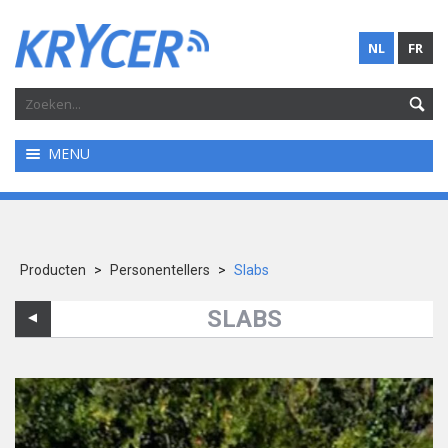
NL
FR
MENU
Producten
>
Personentellers
>
Slabs
SLABS