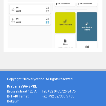
Copyright 2026 Krycer.be. All rights reserved
KrYcer BVBA-SPRL
Brusselstraat 120 A
Tel. +32 0475/26 84 75
B-1740 Ternat
Fax. +32 02/305 57 30
Belgium